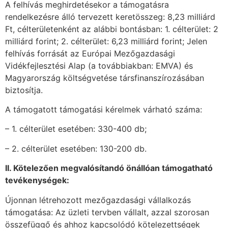
A felhívás meghirdetésekor a támogatásra
rendelkezésre álló tervezett keretösszeg: 8,23 milliárd
Ft, célterületenként az alábbi bontásban: 1. célterület: 2
milliárd forint; 2. célterület: 6,23 milliárd forint; Jelen
felhívás forrását az Európai Mezőgazdasági
Vidékfejlesztési Alap (a továbbiakban: EMVA) és
Magyarország költségvetése társfinanszírozásában
biztosítja.
A támogatott támogatási kérelmek várható száma:
– 1. célterület esetében: 330-400 db;
– 2. célterület esetében: 130-200 db.
II
. Kötelezően megvalósítandó önállóan támogatható
tevékenységek:
Újonnan létrehozott mezőgazdasági vállalkozás
támogatása: Az üzleti tervben vállalt, azzal szorosan
összefüggő és ahhoz kapcsolódó kötelezettségek