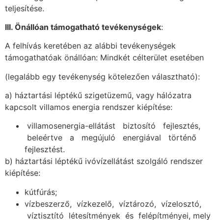
teljesítése.
III
. Önállóan támogatható tevékenységek
:
A felhívás keretében az alábbi tevékenységek
támogathatóak önállóan: Mindkét célterület esetében
(legalább egy tevékenység kötelezően választható):
a) háztartási léptékű szigetüzemű, vagy hálózatra
kapcsolt villamos energia rendszer kiépítése:
villamosenergia-ellátást biztosító fejlesztés,
beleértve a megújuló energiával történő
fejlesztést.
b) háztartási léptékű ivóvízellátást szolgáló rendszer
kiépítése:
kútfúrás;
vízbeszerző, vízkezelő, víztározó, vízelosztó,
víztisztító létesítmények és felépítményei, mely