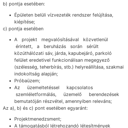
b) pontja esetében:
Épületen belüli vízvezeték rendszer felújítása,
kiépítése;
c) pontja esetében
A projekt megvalósításával közvetlenül
érintett, a beruházás során sérült
közúthálózati sáv, járda, kapubejáró, parkoló
felület eredetivel funkcionálisan megegyező
(szélesség, teherbírás, stb.) helyreállítása, szakmai
indokoltság alapján;
Próbaüzem;
Az üzemeltetéssel kapcsolatos
szemléletformálás, üzemelő berendezések
bemutatóján részvétel, amennyiben releváns;
Az a), b) és c) pont esetében egyaránt:
Projektmenedzsment;
A támogatásból létrehozandó létesítmények