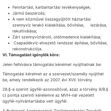
Fenntartási, karbantartási tevékenységek;
Jármű beszerzés;
A nem közművel összegyűjtött háztartási
szennyvíz lerakó kialakítása, bővítése, lezárása,
rekultiválása;
Zárt szennyvíztároló, oldómedence kialakítása;
Csapadékvíz-elvezető rendszer építése, bővítése,
rekonstrukciója.
VI. Támogatást igénylők köre:
Jelen felhívásra támogatási kérelmet nyújthatnak be:
Támogatási kérelmet az a szervezet/személy nyújthat
be, amely rendelkezik az 2007. évi XVII. törvény
28.§-a szerint ügyfél-azonosítóval, azaz a törvény 9/B.§
c) pontja szerinti kérelemre az MVH-nál vezetett
ügyfél-nyilvántartásba vett ügyfél.
A Budapesti Agglomeráció Területrendezési Tervéről