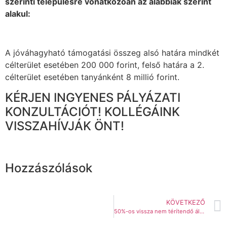
szerinti településre vonatkozóan az alábbiak szerint
alakul:
A jóváhagyható támogatási összeg alsó határa mindkét
célterület esetében 200 000 forint, felső határa a 2.
célterület esetében tanyánként 8 millió forint.
KÉRJEN INGYENES PÁLYÁZATI
KONZULTÁCIÓT! KOLLÉGÁINK
VISSZAHÍVJÁK ÖNT!
Hozzászólások
KÖVETKEZŐ
50%-os vissza nem térítendő állami támogatás igényelhető napelemre!