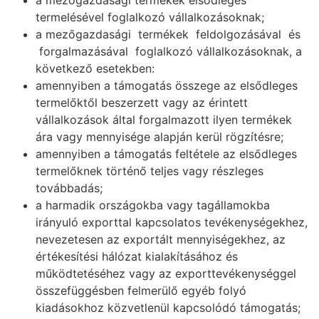
a mezőgazdasági termékek elsődleges
termelésével foglalkozó vállalkozásoknak;
a mezőgazdasági termékek feldolgozásával és
forgalmazásával foglalkozó vállalkozásoknak, a
következő esetekben:
amennyiben a támogatás összege az elsődleges
termelőktől beszerzett vagy az érintett
vállalkozások által forgalmazott ilyen termékek
ára vagy mennyisége alapján kerül rögzítésre;
amennyiben a támogatás feltétele az elsődleges
termelőknek történő teljes vagy részleges
továbbadás;
a harmadik országokba vagy tagállamokba
irányuló exporttal kapcsolatos tevékenységekhez,
nevezetesen az exportált mennyiségekhez, az
értékesítési hálózat kialakításához és
működtetéséhez vagy az exporttevékenységgel
összefüggésben felmerülő egyéb folyó
kiadásokhoz közvetlenül kapcsolódó támogatás;