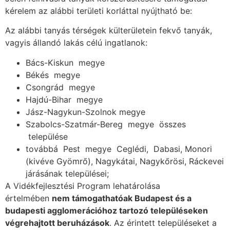
kérelem az alábbi területi korláttal nyújtható be:
Az alábbi tanyás térségek külterületein fekvő tanyák,
vagyis állandó lakás célú ingatlanok:
Bács-Kiskun megye
Békés megye
Csongrád megye
Hajdú-Bihar megye
Jász-Nagykun-Szolnok megye
Szabolcs-Szatmár-Bereg megye összes
települése
továbbá Pest megye Ceglédi, Dabasi, Monori
(kivéve Gyömrő), Nagykátai, Nagykőrösi, Ráckevei
járásának települései;
A Vidékfejlesztési Program lehatárolása
értelmében
nem támogathatóak Budapest és a
budapesti agglomerációhoz tartozó településeken
végrehajtott beruházások
. Az érintett településeket a