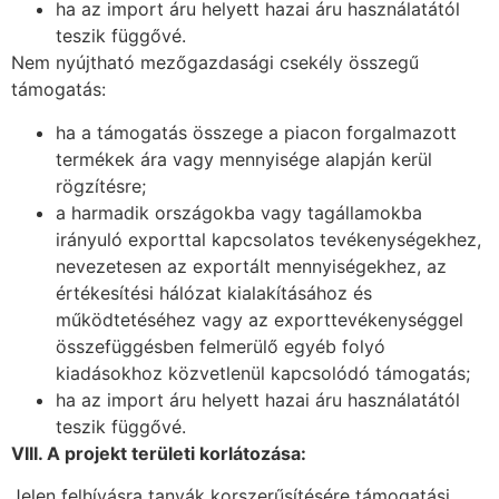
ha az import áru helyett hazai áru használatától
teszik függővé.
Nem nyújtható mezőgazdasági csekély összegű
támogatás:
ha a támogatás összege a piacon forgalmazott
termékek ára vagy mennyisége alapján kerül
rögzítésre;
a harmadik országokba vagy tagállamokba
irányuló exporttal kapcsolatos tevékenységekhez,
nevezetesen az exportált mennyiségekhez, az
értékesítési hálózat kialakításához és
működtetéséhez vagy az exporttevékenységgel
összefüggésben felmerülő egyéb folyó
kiadásokhoz közvetlenül kapcsolódó támogatás;
ha az import áru helyett hazai áru használatától
teszik függővé.
VIII. A projekt területi korlátozása:
Jelen felhívásra tanyák korszerűsítésére támogatási