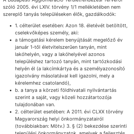
szóló 2005. évi LXIV. törvény 1/1 mellékletében nem
szereplő tanyás településeken élők, gazdálkodók:
1. célterület esetében: Azon 18. életévét betöltött,
cselekvőképes személy, aki:
a támogatási kérelem benyújtását megelőző év
január 1-től életvitelszerűen tanyán, mint
lakóhelyén, vagy a lakóhelyével azonos
településhez tartozó tanyán, mint tartózkodási
helyén él (a lakcímkártya és a személyazonosító
igazolvány másolatával kell igazolni, mely a
kérelemhez csatolandó),
b. a tanya a körzeti földhivatali nyilvántartás
szerint a saját, vagy közeli hozzátartozója
tulajdonában van.
2. célterület esetében: A 2011. évi CLXX törvény
Magyarország helyi önkormányzatairól
(továbbiakban: Mötv.) 3. § (2) bekezdése szerinti
települési önkormányzatok, amelyek a fejlesztés