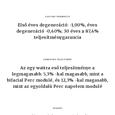
ALACSONY DEGENERÁCIÓ
Első éves degeneráció: -1,00%, éves
degeneráció -0,40%; 30 éves ≥ 87,4%
teljesítménygarancia
LEGNAGYOBB TELJESÍTMÉNY
Az egy wattra eső teljesítménye a
legmagasabb. 5,3% -kal magasabb, mint a
bifacial Perc modulé, és 12,3% -kal magasabb,
mint az egyoldalú Perc napelem modulé
EXKLUZÍV