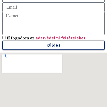
Elfogadom az
adatvédelmi feltételeket
Küldés