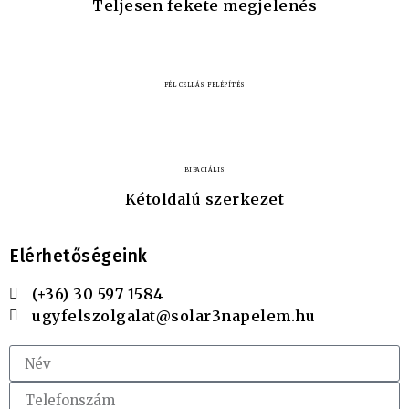
Teljesen fekete megjelenés
FÉL CELLÁS FELÉPÍTÉS
BIFACIÁLIS
Kétoldalú szerkezet
Elérhetőségeink
(+36) 30 597 1584
ugyfelszolgalat@solar3napelem.hu