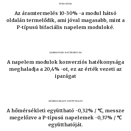
Bifacialitás
Az áramtermelés 10-30% -a modul hátsó
oldalán termelődik, ami jóval magasabb, mint a
P-típusú bifaciális napelem moduloké.
LEGNAGYOBB HATÉKONYSÁG
A napelem modulok konverziós hatékonysága
meghaladja a 20,4% -ot, ez az érték vezeti az
iparágat
HŐMÉRSÉKLETI EGYÜTTHATÓ
A hőmérsékleti együttható -0,32% / ℃, messze
megelőzve a P-típusú napelemek -0,37% / ℃
együtthatóját.